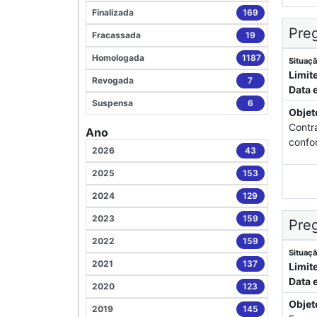
Finalizada
169
Preg
Fracassada
19
Homologada
1187
Situaçã
Limit
Revogada
7
Data 
Suspensa
6
Objet
Contr
Ano
confo
2026
43
2025
153
2024
129
2023
159
Preg
2022
159
Situaçã
2021
137
Limit
Data 
2020
123
Objet
2019
145