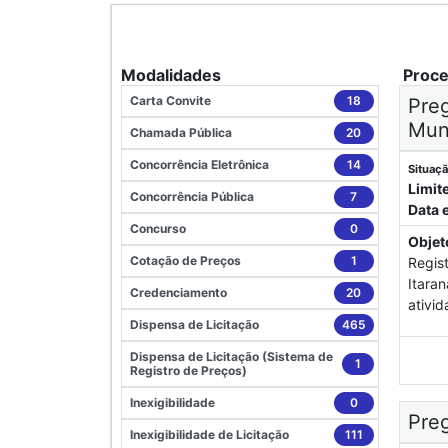
Modalidades
Proc
Carta Convite
18
Preg
Muni
Chamada Pública
20
Concorrência Eletrônica
14
Situaçã
Limit
Concorrência Pública
7
Data 
Concurso
0
Objet
Cotação de Preços
1
Regis
Itaran
Credenciamento
20
ativi
Dispensa de Licitação
465
Dispensa de Licitação (Sistema de
1
Registro de Preços)
Inexigibilidade
0
Pre
Inexigibilidade de Licitação
111