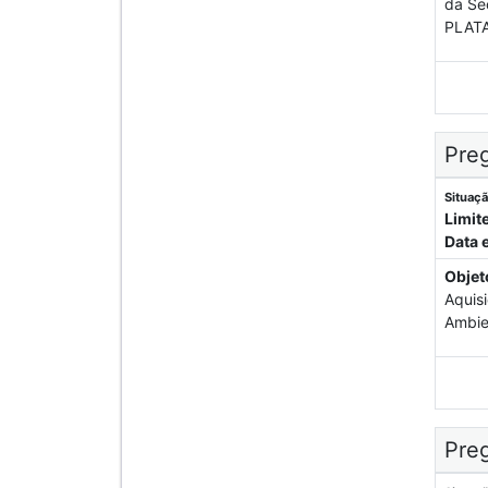
da Se
PLATA
Preg
Situaçã
Limit
Data 
Objet
Aquis
Ambien
Preg