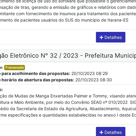
imento de licença de uso do software que possibilite o gerenciamen
sação de tiras, gerando a emissão de gráficos e relatórios com dados
mitante com fornecimento de insumos para tratamento dos pacientes
imento de pacientes usuários do SUS do município de Itarana-ES
Detalhes
ão Eletrônico N° 32 / 2023 - Prefeitura Municip
o:
Fracassada
e para acolhimento das propostas:
20/10/2023 08:29
e horário de abertura das propostas:
20/10/2023 08:30
o:
ição de Mudas de Manga Enxertadas Palmer e Tommy, visando atende
ltura e Meio Ambiente, por meio do Convênio SEAG nº 010/2022  SIG
édio da Secretaria de Estado da Agricultura, Abastecimento, Aquicul
rme especificações e quantidades estabelecidas no anexo I deste Edi
Detalhes