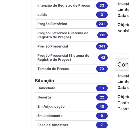
Situaçã
Intenção de Registro de Preços
33
Limit
Leilão
0
Data 
Pregão Eletrônico
231
Objet
Aquis
Pregão Eletrônico (Sistema de
113
Registro de Preços)
Pregão Presencial
341
Pregão Presencial (Sistema de
42
Registro de Preços)
Conc
Tomada de Preços
70
Situaçã
Situação
Limit
Data 
Cancelada
13
Objet
Deserta
22
Contr
Em Adjudicação
48
Castro
Em andamento
9
Fase de Amostras
7