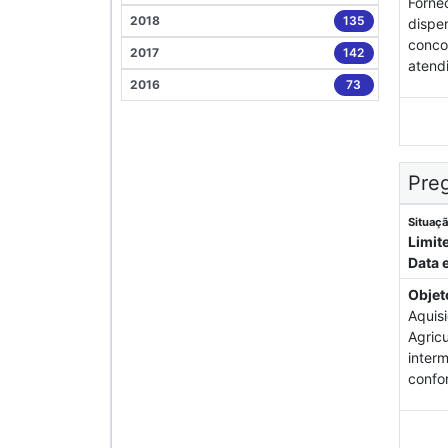
Fornec
2018
135
dispen
conco
2017
142
atend
2016
73
Preg
Situaçã
Limit
Data 
Objet
Aquis
Agricu
interm
confo