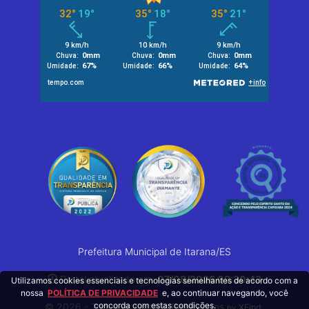
Prefeitura Municipal de Itarana/ES
Portal atualizado em:
07/08/2026 09:30:43
Utilizamos cookies essenciais e tecnologias semelhantes de acordo com a
nossa
POLÍTICA DE PRIVACIDADE
e, ao continuar navegando, você
concorda com estas condições.
© 2026 - Todos os Direitos Reservados
.
XFind
by