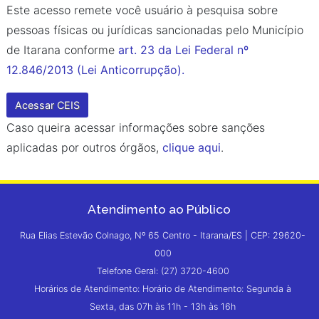
Este acesso remete você usuário à pesquisa sobre
pessoas físicas ou jurídicas sancionadas pelo Município
de Itarana conforme
art. 23 da Lei Federal nº
12.846/2013 (Lei Anticorrupção).
Acessar CEIS
Caso queira acessar informações sobre sanções
aplicadas por outros órgãos,
clique aqui
.
Atendimento ao Público
Rua Elias Estevão Colnago, Nº 65 Centro - Itarana/ES | CEP: 29620-
000
Telefone Geral: (27) 3720-4600
Horários de Atendimento: Horário de Atendimento: Segunda à
Sexta, das 07h às 11h - 13h às 16h