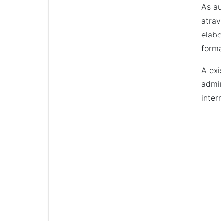
As au
atrav
elabo
forma
A exi
admin
inter