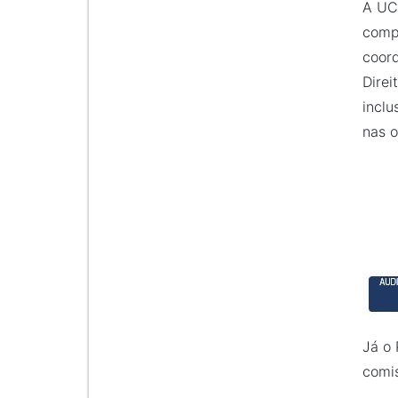
A UCC
compo
coord
Direi
inclu
nas o
Já o 
comi