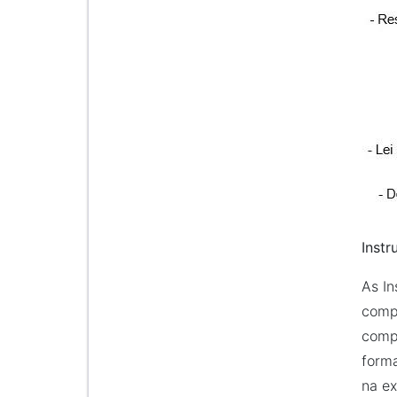
Instr
As In
compl
compl
forma
na ex