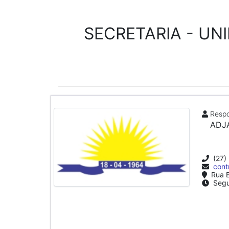
SECRETARIA - UN
Respo
ADJ
(27)
cont
Rua E
Segu