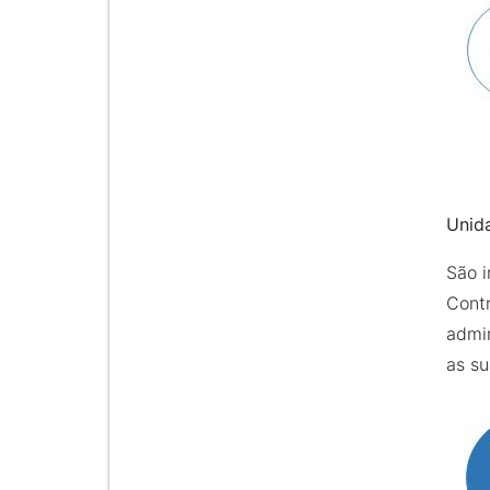
Unida
São i
Contr
admin
as su