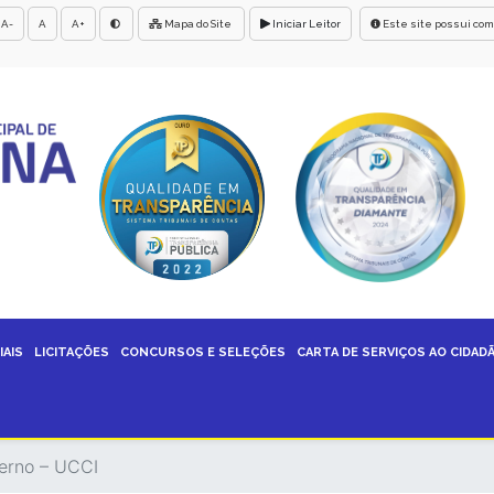
A-
A
A+
Mapa do Site
Iniciar Leitor
Este site possui com
IAIS
LICITAÇÕES
CONCURSOS E SELEÇÕES
CARTA DE SERVIÇOS AO CIDAD
terno – UCCI