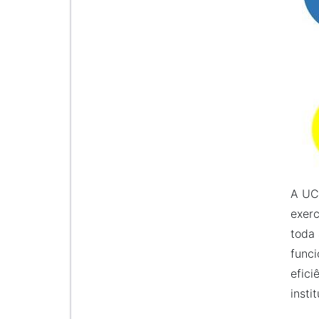
A UCC
exerc
toda 
funci
efici
instit