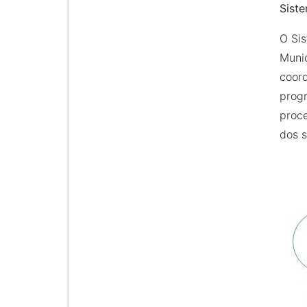
Siste
O Sis
Munic
coord
progr
proce
dos s