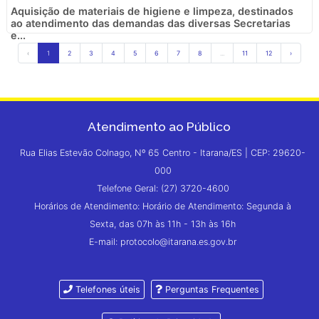
Aquisição de materiais de higiene e limpeza, destinados
ao atendimento das demandas das diversas Secretarias
e...
‹
1
2
3
4
5
6
7
8
...
11
12
›
Atendimento ao Público
Rua Elias Estevão Colnago, Nº 65 Centro - Itarana/ES | CEP: 29620-
000
Telefone Geral: (27) 3720-4600
Horários de Atendimento: Horário de Atendimento: Segunda à
Sexta, das 07h às 11h - 13h às 16h
E-mail: protocolo@itarana.es.gov.br
Telefones úteis
Perguntas Frequentes