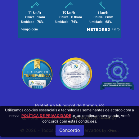
Prefeitura Municipal de Itarana/ES
Utilizamos cookies essenciais e tecnologias semelhantes de acordo com a
nossa
POLÍTICA DE PRIVACIDADE
e, ao continuar navegando, você
Portal atualizado em:
04/08/2026 14:44:27
concorda com estas condições.
Concordo
© 2026 - Todos os Direitos Reservados
.
XFind
by