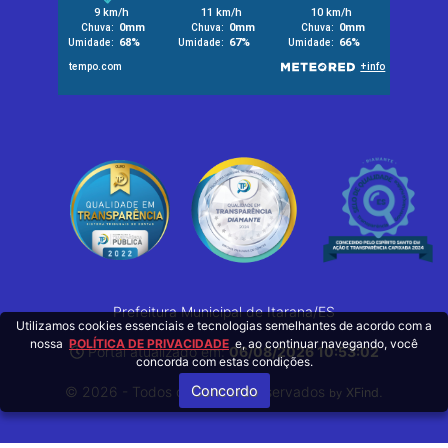
Prefeitura Municipal de Itarana/ES
Utilizamos cookies essenciais e tecnologias semelhantes de acordo com a
nossa
POLÍTICA DE PRIVACIDADE
e, ao continuar navegando, você
Portal atualizado em:
06/08/2026 10:53:02
concorda com estas condições.
Concordo
© 2026 - Todos os Direitos Reservados
.
XFind
by