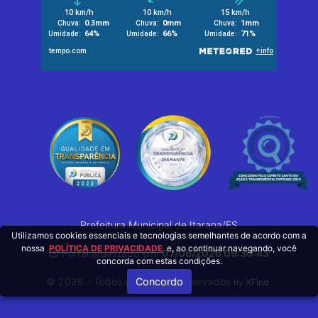
Prefeitura Municipal de Itarana/ES
Utilizamos cookies essenciais e tecnologias semelhantes de acordo com a
nossa
POLÍTICA DE PRIVACIDADE
e, ao continuar navegando, você
Portal atualizado em:
07/08/2026 09:30:43
concorda com estas condições.
© 2026 - Todos os Direitos Reservados
Concordo
.
XFind
by