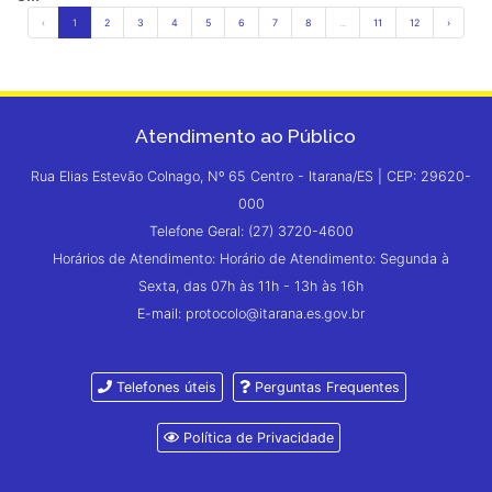
‹
1
2
3
4
5
6
7
8
...
11
12
›
Atendimento ao Público
Rua Elias Estevão Colnago, Nº 65 Centro - Itarana/ES | CEP: 29620-
000
Telefone Geral: (27) 3720-4600
Horários de Atendimento: Horário de Atendimento: Segunda à
Sexta, das 07h às 11h - 13h às 16h
E-mail: protocolo@itarana.es.gov.br
Telefones úteis
Perguntas Frequentes
Política de Privacidade