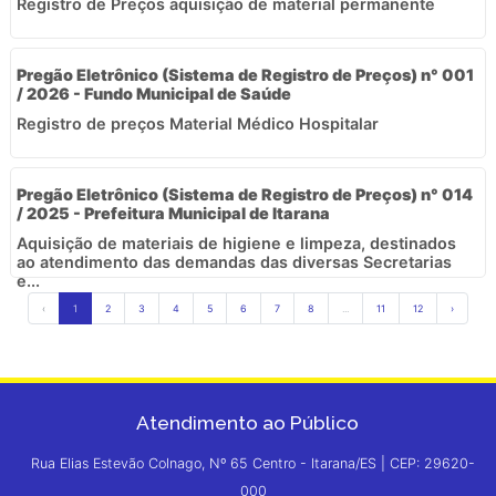
Registro de Preços aquisição de material permanente
Pregão Eletrônico (Sistema de Registro de Preços) n° 001
/ 2026 - Fundo Municipal de Saúde
Registro de preços Material Médico Hospitalar
Pregão Eletrônico (Sistema de Registro de Preços) n° 014
/ 2025 - Prefeitura Municipal de Itarana
Aquisição de materiais de higiene e limpeza, destinados
ao atendimento das demandas das diversas Secretarias
e...
‹
1
2
3
4
5
6
7
8
...
11
12
›
Atendimento ao Público
Rua Elias Estevão Colnago, Nº 65 Centro - Itarana/ES | CEP: 29620-
000