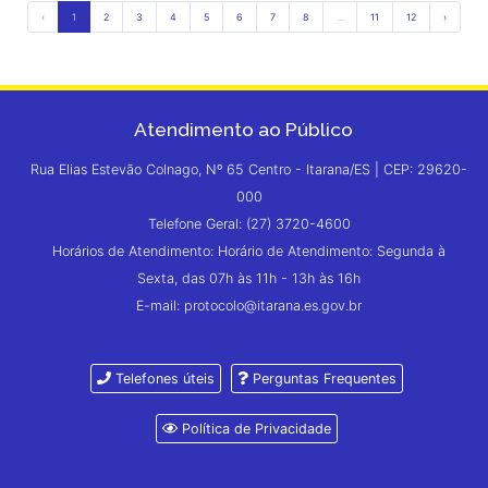
‹
1
2
3
4
5
6
7
8
...
11
12
›
Atendimento ao Público
Rua Elias Estevão Colnago, Nº 65 Centro - Itarana/ES | CEP: 29620-
000
Telefone Geral: (27) 3720-4600
Horários de Atendimento: Horário de Atendimento: Segunda à
Sexta, das 07h às 11h - 13h às 16h
E-mail: protocolo@itarana.es.gov.br
Telefones úteis
Perguntas Frequentes
Política de Privacidade