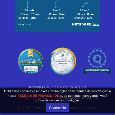
Prefeitura Municipal de Itarana/ES
Utilizamos cookies essenciais e tecnologias semelhantes de acordo com a
nossa
POLÍTICA DE PRIVACIDADE
e, ao continuar navegando, você
Portal atualizado em:
06/08/2026 10:53:02
concorda com estas condições.
Concordo
© 2026 - Todos os Direitos Reservados
.
XFind
by