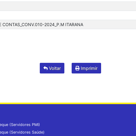
 CONTAS_CONV.010-2024_P.M ITARANA
Voltar
Imprimir
eque (Servidores PMI)
eque (Servidores Saúde)