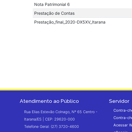
Nota Patrimonial 6
Prestação de Contas
Prestação_final_2020-DX5XV_Itarana
Atendimento ao Público
Servidor
Contra-ch
Rua Elias Estevão Colnago, Nº 65 Centro -
Contra-ch
Itarana/ES | CEP: 29620-000
Acessar W
Telefone Geral: (27) 3720-4600