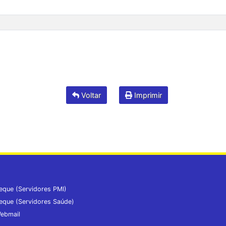
Voltar
Imprimir
eque (Servidores PMI)
eque (Servidores Saúde)
ebmail