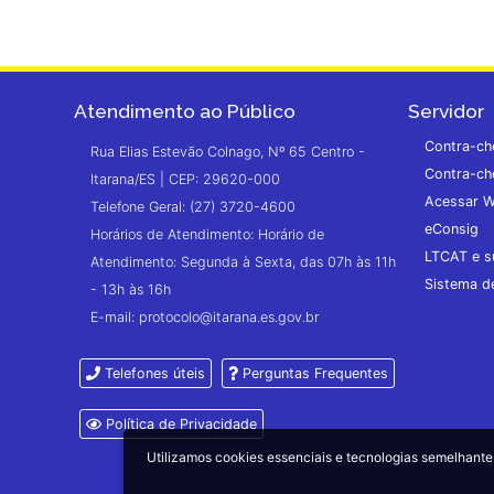
Atendimento ao Público
Servidor
Contra-ch
Rua Elias Estevão Colnago, Nº 65 Centro -
Contra-ch
Itarana/ES | CEP: 29620-000
Acessar W
Telefone Geral: (27) 3720-4600
eConsig
Horários de Atendimento: Horário de
LTCAT e s
Atendimento: Segunda à Sexta, das 07h às 11h
Sistema 
- 13h às 16h
E-mail: protocolo@itarana.es.gov.br
Telefones úteis
Perguntas Frequentes
Política de Privacidade
Utilizamos cookies essenciais e tecnologias semelhan