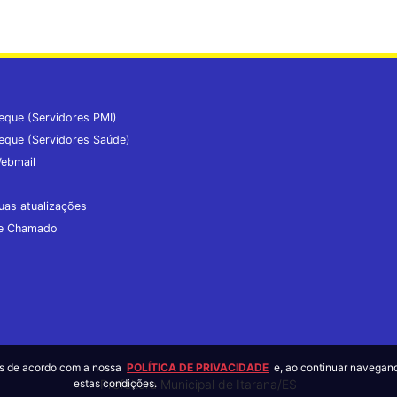
eque (Servidores PMI)
eque (Servidores Saúde)
ebmail
uas atualizações
de Chamado
tes de acordo com a nossa
POLÍTICA DE PRIVACIDADE
e, ao continuar navegan
estas condições.
Prefeitura Municipal de Itarana/ES