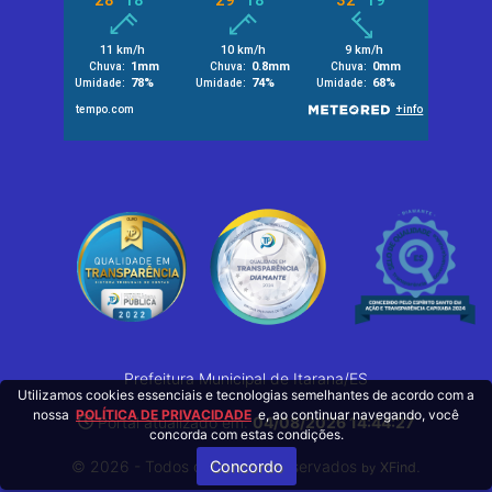
Prefeitura Municipal de Itarana/ES
Utilizamos cookies essenciais e tecnologias semelhantes de acordo com a
nossa
POLÍTICA DE PRIVACIDADE
e, ao continuar navegando, você
Portal atualizado em:
04/08/2026 14:44:27
concorda com estas condições.
© 2026 - Todos os Direitos Reservados
Concordo
.
XFind
by