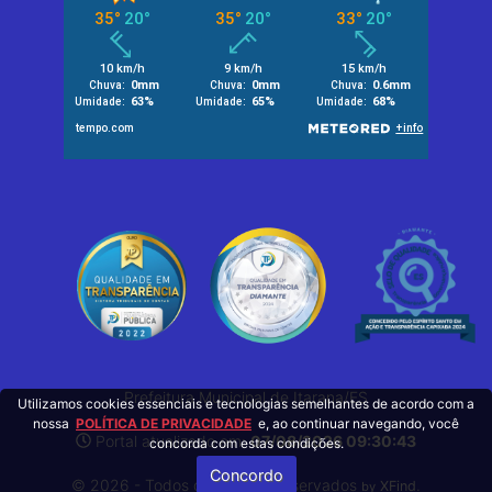
Prefeitura Municipal de Itarana/ES
Utilizamos cookies essenciais e tecnologias semelhantes de acordo com a
nossa
POLÍTICA DE PRIVACIDADE
e, ao continuar navegando, você
Portal atualizado em:
07/08/2026 09:30:43
concorda com estas condições.
Concordo
© 2026 - Todos os Direitos Reservados
.
XFind
by