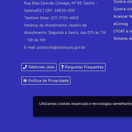
Contra-ch
Rua Elias Estevão Colnago, Nº 65 Centro -
Contra-ch
Itarana/ES | CEP: 29620-000
Acessar W
Telefone Geral: (27) 3720-4600
eConsig
Horários de Atendimento: Horário de
LTCAT e s
Atendimento: Segunda à Sexta, das 07h às 11h
Sistema 
- 13h às 16h
E-mail: protocolo@itarana.es.gov.br
Telefones úteis
Perguntas Frequentes
Política de Privacidade
Utilizamos cookies essenciais e tecnologias semelhan