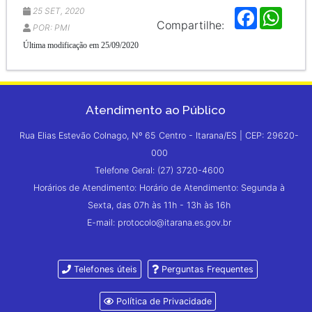
25 SET, 2020
F
W
a
h
Compartilhe:
POR: PMI
c
a
e
t
Última modificação em 25/09/2020
b
s
o
A
o
p
k
p
Atendimento ao Público
Rua Elias Estevão Colnago, Nº 65 Centro - Itarana/ES | CEP: 29620-
000
Telefone Geral: (27) 3720-4600
Horários de Atendimento: Horário de Atendimento: Segunda à
Sexta, das 07h às 11h - 13h às 16h
E-mail: protocolo@itarana.es.gov.br
Telefones úteis
Perguntas Frequentes
Política de Privacidade