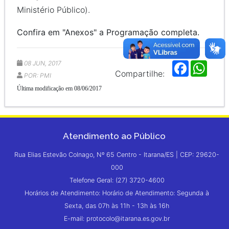
Ministério Público).
Confira em "Anexos" a Programação completa.
08 JUN, 2017
F
W
a
h
Compartilhe:
POR: PMI
c
a
e
t
Última modificação em 08/06/2017
b
s
o
A
o
p
k
p
Atendimento ao Público
Rua Elias Estevão Colnago, Nº 65 Centro - Itarana/ES | CEP: 29620-
000
Telefone Geral: (27) 3720-4600
Horários de Atendimento: Horário de Atendimento: Segunda à
Sexta, das 07h às 11h - 13h às 16h
E-mail: protocolo@itarana.es.gov.br