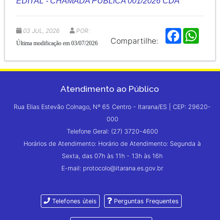
EDITAL - CHAMADA PÚBLICA 001/2026 CDA
03 JUL, 2026
POR:
F
W
a
h
Compartilhe:
Última modificação em 03/07/2026
c
a
e
t
b
s
o
A
o
p
k
p
Atendimento ao Público
Rua Elias Estevão Colnago, Nº 65 Centro - Itarana/ES | CEP: 29620-
000
Telefone Geral: (27) 3720-4600
Horários de Atendimento: Horário de Atendimento: Segunda à
Sexta, das 07h às 11h - 13h às 16h
E-mail: protocolo@itarana.es.gov.br
Telefones úteis
Perguntas Frequentes