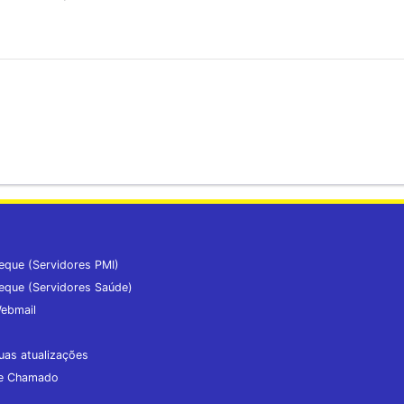
eque (Servidores PMI)
eque (Servidores Saúde)
ebmail
uas atualizações
de Chamado