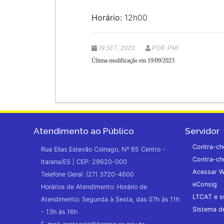
Horário:
12h00
19 SET, 2023
POR: PMI
Última modificação em 19/09/2023
Atendimento ao Público
Servidor
Contra-ch
Rua Elias Estevão Colnago, Nº 65 Centro -
Contra-ch
Itarana/ES | CEP: 29620-000
Acessar W
Telefone Geral: (27) 3720-4600
eConsig
Horários de Atendimento: Horário de
LTCAT e s
Atendimento: Segunda à Sexta, das 07h às 11h
Sistema 
- 13h às 16h