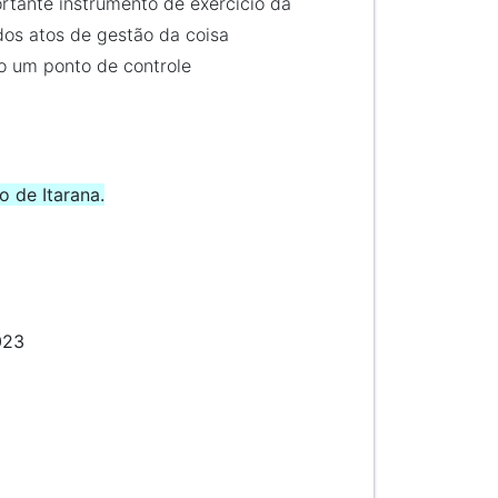
rtante instrumento de exercício da
os atos de gestão da coisa
o um ponto de controle
o de Itarana.
023