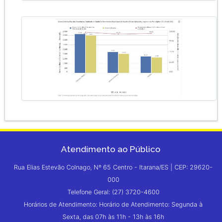
Atendimento ao Público
Rua Elias Estevão Colnago, Nº 65 Centro - Itarana/ES | CEP: 29620-
000
Telefone Geral: (27) 3720-4600
Horários de Atendimento: Horário de Atendimento: Segunda à
Sexta, das 07h às 11h - 13h às 16h