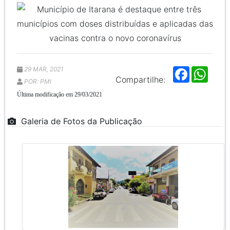
29 MAR, 2021
F
W
a
h
Compartilhe:
POR: PMI
c
a
e
t
Última modificação em 29/03/2021
b
s
o
A
o
p
Galeria de Fotos da Publicação
k
p