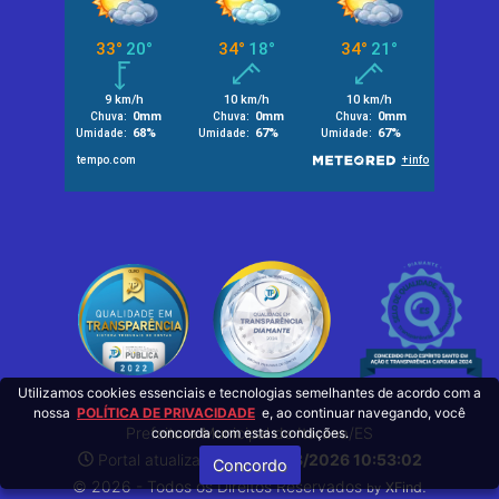
Utilizamos cookies essenciais e tecnologias semelhantes de acordo com a
nossa
POLÍTICA DE PRIVACIDADE
e, ao continuar navegando, você
Prefeitura Municipal de Itarana/ES
concorda com estas condições.
Portal atualizado em:
06/08/2026 10:53:02
Concordo
© 2026 - Todos os Direitos Reservados
.
XFind
by