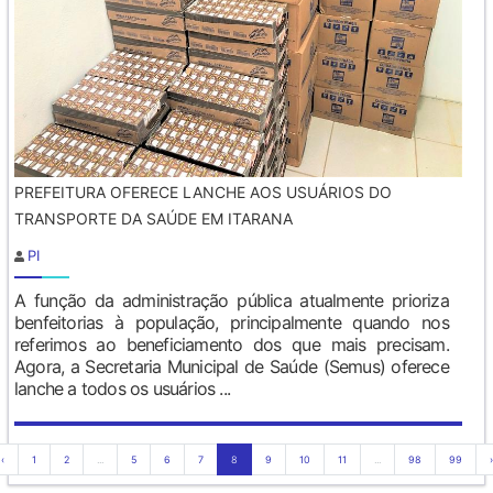
PREFEITURA OFERECE LANCHE AOS USUÁRIOS DO
TRANSPORTE DA SAÚDE EM ITARANA
PI
A função da administração pública atualmente prioriza
benfeitorias à população, principalmente quando nos
referimos ao beneficiamento dos que mais precisam.
Agora, a Secretaria Municipal de Saúde (Semus) oferece
lanche a todos os usuários ...
‹
1
2
...
5
6
7
8
9
10
11
...
98
99
›