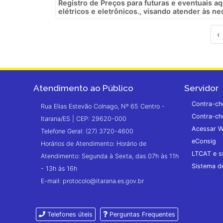
Registro de Preços para futuras e eventuais aq
elétricos e eletrônicos., visando atender às ne
‹
Atendimento ao Público
Servidor
Contra-ch
Rua Elias Estevão Colnago, Nº 65 Centro -
Contra-ch
Itarana/ES | CEP: 29620-000
Acessar W
Telefone Geral: (27) 3720-4600
eConsig
Horários de Atendimento: Horário de
LTCAT e s
Atendimento: Segunda à Sexta, das 07h às 11h
Sistema 
- 13h às 16h
E-mail: protocolo@itarana.es.gov.br
Telefones úteis
Perguntas Frequentes