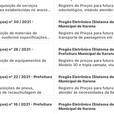
aquisição de serviços
Registro de Preços para futura
es estabelecidas no anexo...
odontológico, visando atender 
ços) n° 30 / 2021 -
Pregão Eletrônico (Sistema de 
Municipal de Itarana
sição de materiais de
Registro de Preços para futura
, conforme especificações...
transporte de passageiros em v
ços) n° 26 / 2021 -
Pregão Eletrônico (Sistema de 
Prefeitura Municipal de Itaran
isição de equipamentos de
Registro de preços para futur
Modelo 3D e tripla camada, vis
os) n° 22 / 2021 - Prefeitura
Pregão Eletrônico (Sistema de 
Municipal de Itarana
quisições de pneus,
Registro de Preços para futura
os de recauchutagem de
atender às necessidades da Sec
os) n° 16 / 2021 - Prefeitura
Pregão Eletrônico (Sistema de 
Municipal de Itarana