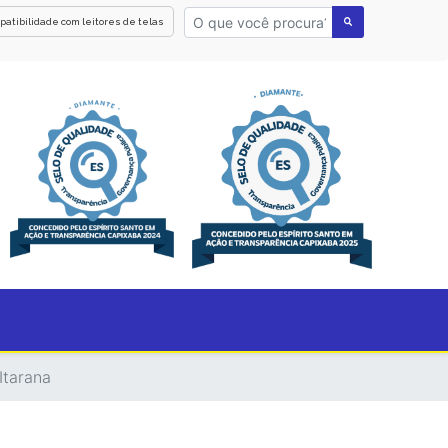
patibilidade com leitores de telas
Itarana