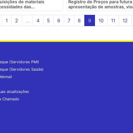
uisições de materiais
Registro de Preços para futura
cessidades das...
apresentação de amostras, vis
1
2
...
4
5
6
7
8
9
10
11
12
eque (Servidores PMI)
eque (Servidores Saúde)
ebmail
uas atualizações
de Chamado