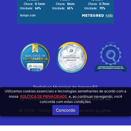
Prefeitura Municipal de Itarana/ES
Utilizamos cookies essenciais e tecnologias semelhantes de acordo com a
nossa
POLÍTICA DE PRIVACIDADE
e, ao continuar navegando, você
Portal atualizado em:
07/08/2026 09:30:43
concorda com estas condições.
Concordo
© 2026 - Todos os Direitos Reservados
.
XFind
by