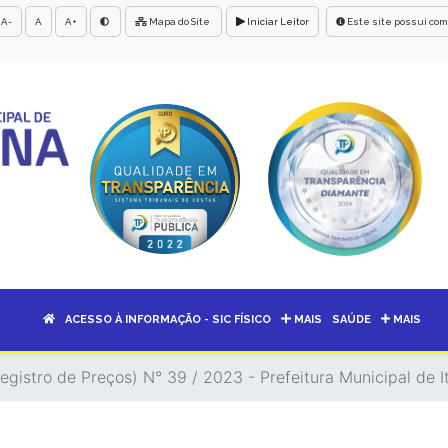
A-
A
A+
Mapa do Site
Iniciar Leitor
Este site possui com
ACESSO À INFORMAÇÃO - SIC FÍSICO
MAIS
SAÚDE
MAIS
egistro de Preços) N° 39 / 2023 - Prefeitura Municipal de I