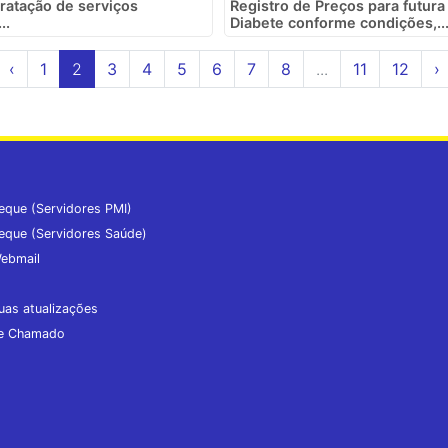
tratação de serviços
Registro de Preços para futur
..
Diabete conforme condições,..
‹
1
2
3
4
5
6
7
8
...
11
12
›
eque (Servidores PMI)
eque (Servidores Saúde)
ebmail
uas atualizações
de Chamado