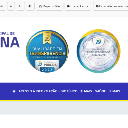
A-
A
A+
Mapa do Site
Iniciar Leitor
Este site possui com
ACESSO À INFORMAÇÃO - SIC FÍSICO
MAIS
SAÚDE
MAIS