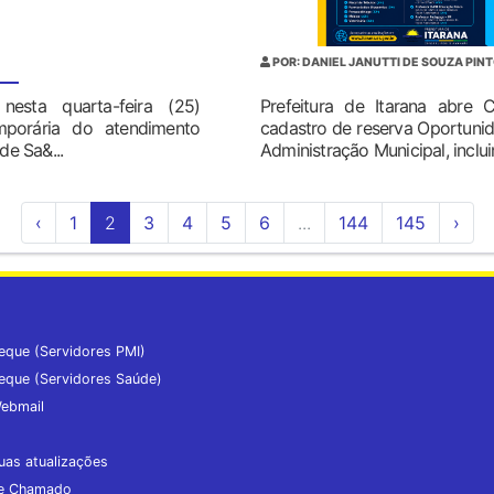
POR: DANIEL JANUTTI DE SOUZA PIN
nesta quarta-feira (25)
Prefeitura de Itarana abre 
mporária do atendimento
cadastro de reserva Oportuni
de Sa&...
Administração Municipal, inclu
‹
1
2
3
4
5
6
...
144
145
›
eque (Servidores PMI)
eque (Servidores Saúde)
ebmail
uas atualizações
de Chamado