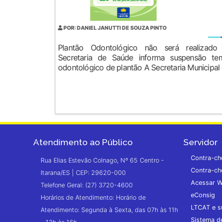
POR: DANIEL JANUTTI DE SOUZA PINTO
Plantão Odontológico não será realizado 
Secretaria de Saúde informa suspensão te
odontológico de plantão A Secretaria Municipal 
Atendimento ao Público
Servidor
Contra-ch
Rua Elias Estevão Colnago, Nº 65 Centro -
Contra-ch
Itarana/ES | CEP: 29620-000
Acessar W
Telefone Geral: (27) 3720-4600
eConsig
Horários de Atendimento: Horário de
LTCAT e s
Atendimento: Segunda à Sexta, das 07h às 11h
Sistema 