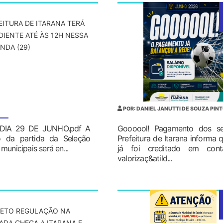
EITURA DE ITARANA TERÁ
DIENTE ATÉ ÀS 12H NESSA
NDA (29)
POR: DANIEL JANUTTI DE SOUZA PIN
DIA 29 DE JUNHO.pdf A
Goooool! Pagamento dos ser
o da partida da Seleção
Prefeitura de Itarana informa
municipais será en...
já foi creditado em co
valorizaç&atild...
ETO REGULAÇÃO NA
ADA CHEGA A ITARANA E