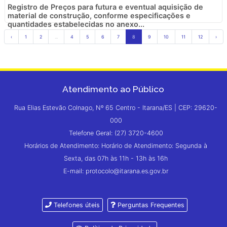
Registro de Preços para futura e eventual aquisição de
material de construção, conforme especificações e
quantidades estabelecidas no anexo...
‹
1
2
...
4
5
6
7
8
9
10
11
12
›
Atendimento ao Público
Rua Elias Estevão Colnago, Nº 65 Centro - Itarana/ES | CEP: 29620-
000
Telefone Geral: (27) 3720-4600
Horários de Atendimento: Horário de Atendimento: Segunda à
Sexta, das 07h às 11h - 13h às 16h
E-mail: protocolo@itarana.es.gov.br
Telefones úteis
Perguntas Frequentes